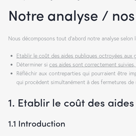
Notre analyse / no
Nous décomposons tout d’abord notre analyse selon les
Etablir le coût des aides publiques octroyées aux 
Déterminer si
ces aides sont correctement suivies,
Réfléchir aux contreparties qui pourraient être i
qui procèdent simultanément à des fermetures de si
1. Etablir le coût des aid
1.1 Introduction