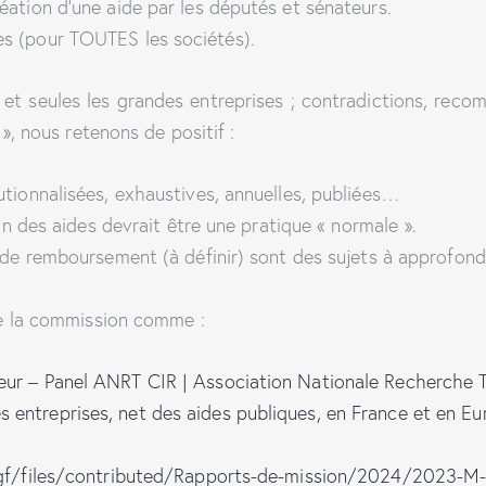
éation d’une aide par les députés et sénateurs.
es (pour TOUTES les sociétés).
et seules les grandes entreprises ; contradictions, reco
», nous retenons de positif :
utionnalisées, exhaustives, annuelles, publiées…
ion des aides devrait être une pratique « normale ».
t de remboursement (à définir) sont des sujets à approfondi
de la commission comme :
heur – Panel ANRT CIR | Association Nationale Recherche 
 entreprises, net des aides publiques, en France et en E
s/igf/files/contributed/Rapports-de-mission/2024/2023-M