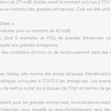
ation de 211 md€ d’aides serait le montant octroyé à TOUT
ous-traitants des grandes entreprises. Cela eut été utile
ôlées ».
 évaluées pour un montant de 43 md€.
, dont 5 exemples de PSEs de grandes entreprises (sur
iquée aux grandes entreprises.
 des conditions d’octroi ou de remboursement dans des r
s fiables, elle montre des pistes sérieuses d’amélioratio
publiques octroyées à TOUTES les entreprises. Les exempl
u de mettre à plat les pratiques de l’Etat en termes de ge
ement pour les grandes entreprises), revendications redon
treprises, pour laquelle un approfondissement sera nécess