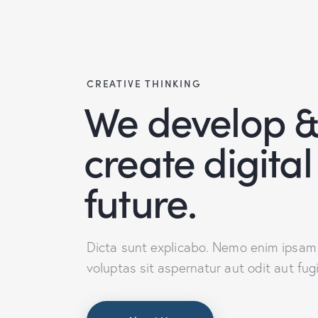
CREATIVE THINKING
We develop 
create digital
future.
Dicta sunt explicabo. Nemo enim ipsam
voluptas sit aspernatur aut odit aut fugi